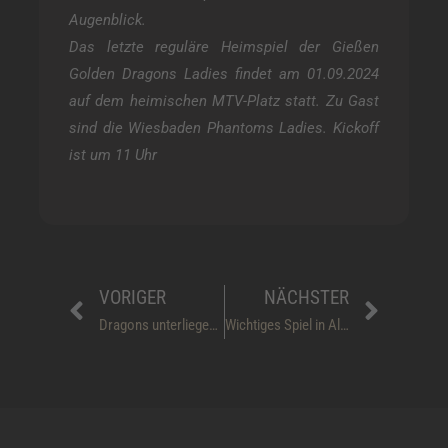
Augenblick.
Das letzte reguläre Heimspiel der Gießen
Golden Dragons Ladies findet am 01.09.2024
auf dem heimischen MTV-Platz statt. Zu Gast
sind die Wiesbaden Phantoms Ladies. Kickoff
ist um 11 Uhr
Prev
Näch
VORIGER
NÄCHSTER
Dragons unterliegen auswärts in Pforzheim
Wichtiges Spiel in Albershausen