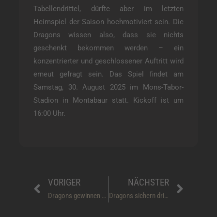
Tabellendrittel, dürfte aber im letzten
Heimspiel der Saison hochmotiviert sein. Die
Dragons wissen also, dass sie nichts
geschenkt bekommen werden – ein
konzentrierter und geschlossener Auftritt wird
erneut gefragt sein. Das Spiel findet am
Samstag, 30. August 2025 im Mons-Tabor-
Stadion in Montabaur statt. Kickoff ist um
16:00 Uhr.
Prev
Näch
VORIGER
NÄCHSTER
Dragons gewinnen gegen die razorbacks
Dragons sichern dritten Platz mit Last-Minute-Sieg in Montabaur