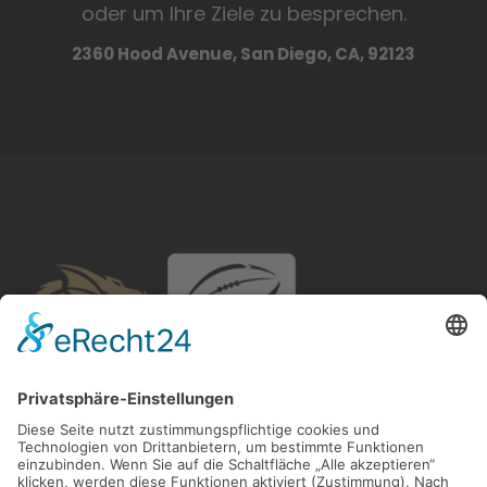
oder um Ihre Ziele zu besprechen.
2360 Hood Avenue, San Diego, CA, 92123
American Football
MTV 1846 Gießen e.V. Abt. Gießen Golden Dragons
Heegstrauchweg 3
35394 Gießen