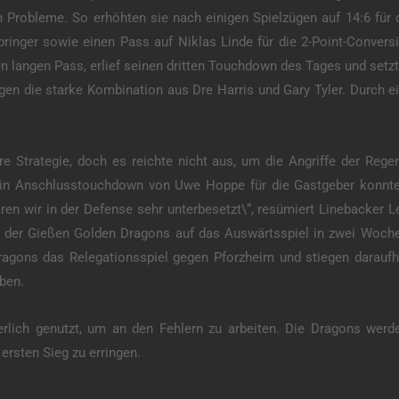
 Probleme. So erhöhten sie nach einigen Spielzügen auf 14:6 für
pringer sowie einen Pass auf Niklas Linde für die 2-Point-Conver
ten langen Pass, erlief seinen dritten Touchdown des Tages und set
en die starke Kombination aus Dre Harris und Gary Tyler. Durch e
hre Strategie, doch es reichte nicht aus, um die Angriffe der Rege
 Ein Anschlusstouchdown von Uwe Hoppe für die Gastgeber konnte 
ren wir in der Defense sehr unterbesetzt\“, resümiert Linebacker L
k der Gießen Golden Dragons auf das Auswärtsspiel in zwei Woche
agons das Relegationsspiel gegen Pforzheim und stiegen daraufh
ben.
erlich genutzt, um an den Fehlern zu arbeiten. Die Dragons werd
ersten Sieg zu erringen.