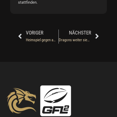
stattfinden.
Prev
Näch
VORIGER
NÄCHSTER
Heimspiel gegen ambitionierte Aufsteiger aus Regensburg
Dragons weiter sieglos