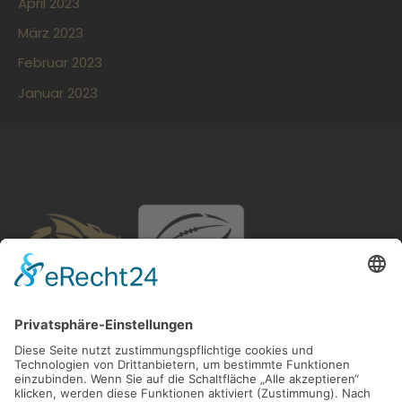
April 2023
März 2023
Februar 2023
Januar 2023
American Football
MTV 1846 Gießen e.V. Abt. Gießen Golden Dragons
Heegstrauchweg 3
35394 Gießen