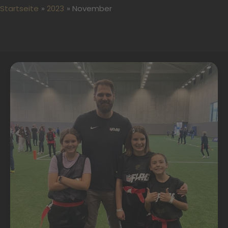
Startseite
2023
November
Spieler
der
Gießen
Golden
Dragons
Flag
beim
Kansas
City
Chiefs
NFL-
Flag