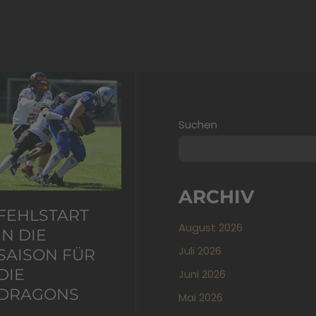
Fehlstart
n
die
Suchen
Saison
für
die
ARCHIV
Dragons
FEHLSTART
August 2026
IN DIE
Juli 2026
SAISON FÜR
DIE
Juni 2026
DRAGONS
Mai 2026