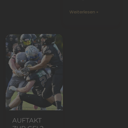
Weiterlesen »
Auftakt
zur
GFL2-
Saison
2025
AUFTAKT