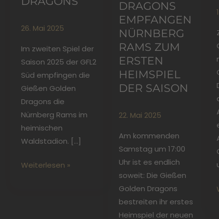
DRAGONS
RAGONS E
MPFANGEN N
26. Mai 2025
ÜRNBERG R
AMS ZUM E
Im zweiten Spiel der
RSTEN H
Saison 2025 der GFL2
EIMSPIEL D
Süd empfingen die
ER SAISON
Gießen Golden
Dragons die
Nürnberg Rams im
22. Mai 2025
heimischen
Am kommenden
Waldstadion. […]
Samstag um 17:00
Uhr ist es endlich
Weiterlesen »
soweit: Die Gießen
Golden Dragons
bestreiten ihr erstes
Heimspiel der neuen