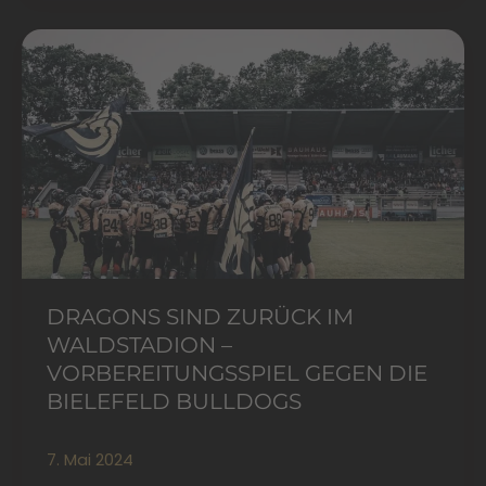
Dragons
sind
zurück
im
Waldstadion
–
Vorbereitungsspiel
gegen
die
Bielefeld
DRAGONS SIND ZURÜCK IM
Bulldogs
WALDSTADION –
VORBEREITUNGSSPIEL GEGEN DIE
BIELEFELD BULLDOGS
7. Mai 2024