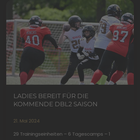
Ladies
bereit
für
die
kommende
DBL2
Saison
LADIES BEREIT FÜR DIE
KOMMENDE DBL2 SAISON
21. Mai 2024
29 Trainingseinheiten – 6 Tagescamps – 1