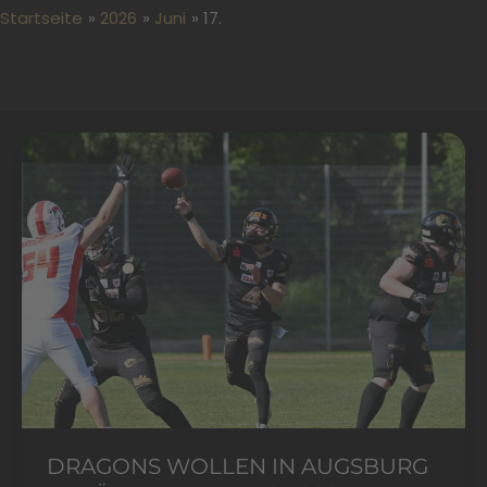
Startseite
2026
Juni
17.
Dragons
wollen
in
Augsburg
zurück
in
die
Erfolgsspur
DRAGONS WOLLEN IN AUGSBURG