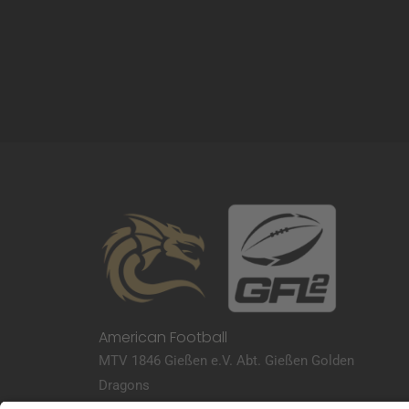
American Football
MTV 1846 Gießen e.V. Abt. Gießen Golden
Dragons