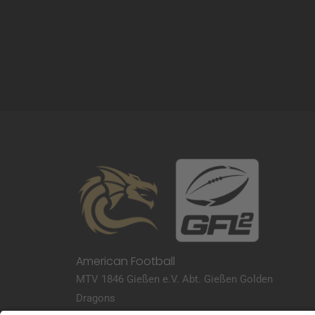
American Football
MTV 1846 Gießen e.V. Abt. Gießen Golden
Dragons